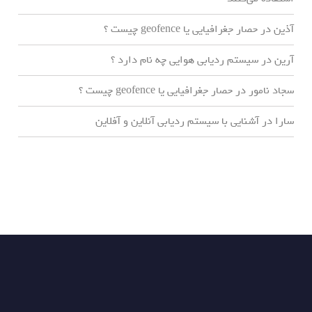
آذین
در
حصار جغرافیایی یا geofence چیست ؟
آرین
در
سیستم ردیابی هوایی چه نام دارد ؟
سجاد نامور
در
حصار جغرافیایی یا geofence چیست ؟
سارا
در
آشنایی با سیستم ردیابی آنلاین و آفلاین