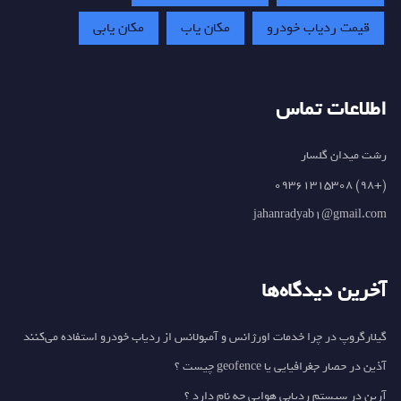
قیمت ردیاب خودرو
مکان یاب
مکان یابی
اطلاعات تماس
رشت میدان گلسار
(+98) 09361315308
jahanradyab1@gmail.com
آخرین دیدگاه‌ها
گیلارگروپ
در
چرا خدمات اورژانس و آمبولانس از ردیاب خودرو استفاده می‌کنند
آذین
در
حصار جغرافیایی یا geofence چیست ؟
آرین
در
سیستم ردیابی هوایی چه نام دارد ؟