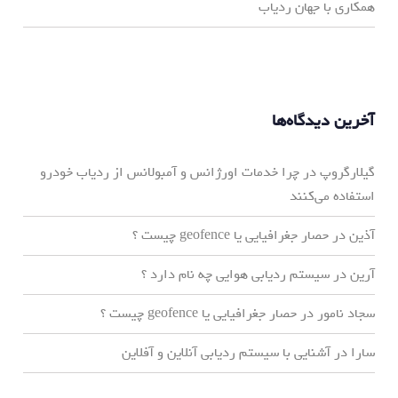
همکاری با جهان ردیاب
آخرین دیدگاه‌ها
گیلارگروپ
در
چرا خدمات اورژانس و آمبولانس از ردیاب خودرو
استفاده می‌کنند
آذین
در
حصار جغرافیایی یا geofence چیست ؟
آرین
در
سیستم ردیابی هوایی چه نام دارد ؟
سجاد نامور
در
حصار جغرافیایی یا geofence چیست ؟
سارا
در
آشنایی با سیستم ردیابی آنلاین و آفلاین