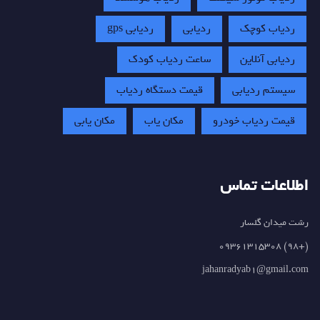
ردیاب کوچک
ردیابی
ردیابی gps
ردیابی آنلاین
ساعت ردیاب کودک
سیستم ردیابی
قیمت دستگاه ردیاب
قیمت ردیاب خودرو
مکان یاب
مکان یابی
اطلاعات تماس
رشت میدان گلسار
(+98) 09361315308
jahanradyab1@gmail.com