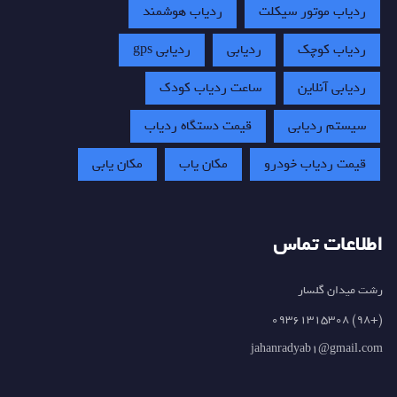
ردیاب موتور سیکلت
ردیاب هوشمند
ردیاب کوچک
ردیابی
ردیابی gps
ردیابی آنلاین
ساعت ردیاب کودک
سیستم ردیابی
قیمت دستگاه ردیاب
قیمت ردیاب خودرو
مکان یاب
مکان یابی
اطلاعات تماس
رشت میدان گلسار
(+98) 09361315308
jahanradyab1@gmail.com