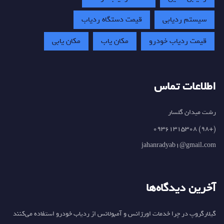
سیستم ردیابی
قیمت دستگاه ردیاب
قیمت ردیاب خودرو
مکان یاب
مکان یابی
اطلاعات تماس
رشت میدان گلسار
(+98) 09361315308
jahanradyab1@gmail.com
آخرین دیدگاه‌ها
گیلارگروپ
در
چرا خدمات اورژانس و آمبولانس از ردیاب خودرو استفاده می‌کنند