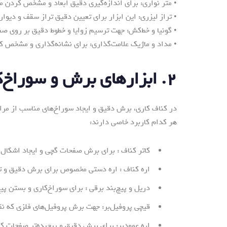
• متر نواری: برای اندازه‌گیری دقیق ابعاد و مشخص کردن 
• تراز لیزری: این ابزار برای تعیین دقیق تراز سقف و دیوار
• گونیا و خط‌کش: جهت ترسیم زوایا و خطوط دقیق بر روی ص
• مداد و ماژیک علامت‌گذاری: برای نشانه‌گذاری و مشخص کر
۲. ابزارهای برش و سوراخ‌کاری
در کناف کاری، برش دقیق و ایجاد سوراخ‌های مناسب از مراح
هر کدام کاربرد خاصی دارند:
کاتر کناف : برای برش صفحات گچی و ایجاد اشکال مو
اره کناف : اره دستی مخصوص برای برش دقیق و تم
دریل و پیچ‌بند برقی : برای سوراخ‌کاری و بستن پی
قیچی پروفیل‌بر: جهت برش پروفیل‌های فلزی که نق
اره عمودبر: برای برش دقیق و پیچیده‌تر صفحات کن