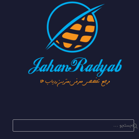
جستجو
برای: