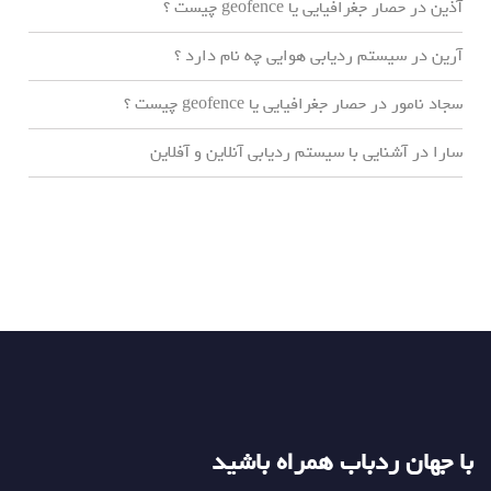
آذین
در
حصار جغرافیایی یا geofence چیست ؟
آرین
در
سیستم ردیابی هوایی چه نام دارد ؟
سجاد نامور
در
حصار جغرافیایی یا geofence چیست ؟
سارا
در
آشنایی با سیستم ردیابی آنلاین و آفلاین
با جهان ردباب همراه باشید