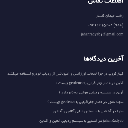
اطلاعات تماس
رشت میدان گلسار
(+98) 09361315308
jahanradyab1@gmail.com
آخرین دیدگاه‌ها
گیلارگروپ
در
چرا خدمات اورژانس و آمبولانس از ردیاب خودرو استفاده می‌کنند
آذین
در
حصار جغرافیایی یا geofence چیست ؟
آرین
در
سیستم ردیابی هوایی چه نام دارد ؟
سجاد نامور
در
حصار جغرافیایی یا geofence چیست ؟
سارا
در
آشنایی با سیستم ردیابی آنلاین و آفلاین
jahanRadyab
در
آشنایی با سیستم ردیابی آنلاین و آفلاین